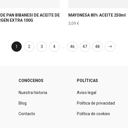
DE PAN BIBANESI DE ACEITE DE
MAYONESA 80% ACEITE 250ml
IRGEN EXTRA 100G
3,09
€
1
2
3
4
…
46
47
48
CONÓCENOS
POLÍTICAS
Nuestra historia
Aviso legal
Blog
Política de privacidad
Contacto
Política de cookies