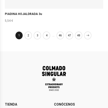
PIADINA HOJALDRADA 3u
5,54
€
1
2
3
4
…
46
47
48
TIENDA
CONÓCENOS