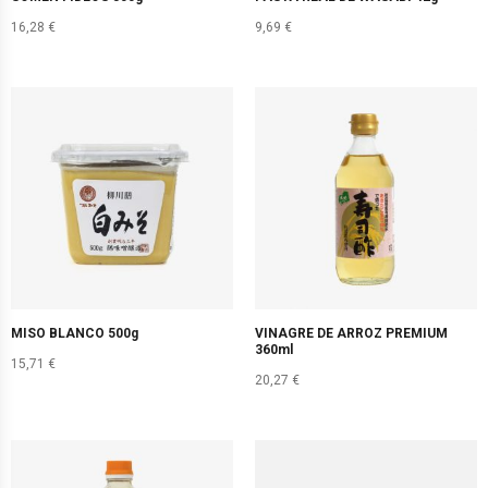
16,28
€
9,69
€
MISO BLANCO 500g
VINAGRE DE ARROZ PREMIUM
360ml
15,71
€
20,27
€