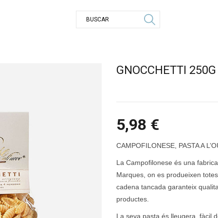
GNOCCHETTI 250G
5,98
€
CAMPOFILONESE, PASTA A L’O
La Campofilonese és una fabrican
Marques, on es produeixen totes 
cadena tancada garanteix qualitat,
productes.
La seva pasta és lleugera, fàcil d