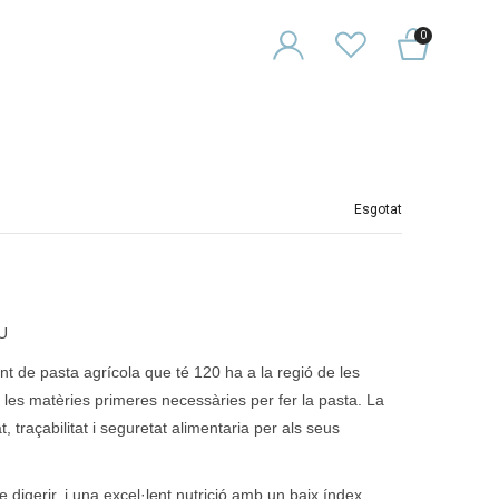
0
Esgotat
U
t de pasta agrícola que té 120 ha a la regió de les
les matèries primeres necessàries per fer la pasta. La
 traçabilitat i seguretat alimentaria per als seus
e digerir, i una excel·lent nutrició amb un baix índex