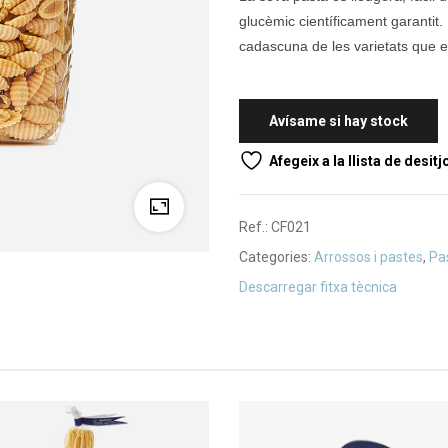
glucèmic científicament garantit.
cadascuna de les varietats que ela
Afegeix a la llista de desitj
Ref.:
CF021
Categories:
Arrossos i pastes
,
Pa
Descarregar fitxa tècnica