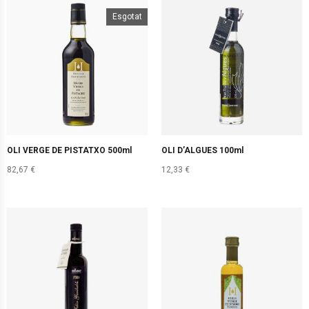
Esgotat
OLI VERGE DE PISTATXO 500ml
OLI D’ALGUES 100ml
82,67
€
12,33
€