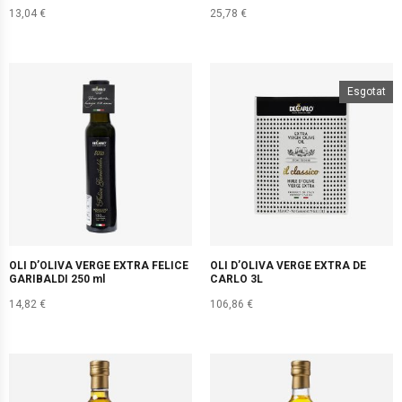
13,04
€
25,78
€
Novetat
Esgotat
OLI D’OLIVA VERGE EXTRA FELICE
OLI D’OLIVA VERGE EXTRA DE
GARIBALDI 250 ml
CARLO 3L
14,82
€
106,86
€