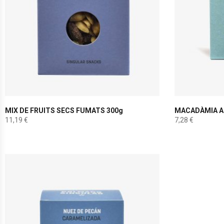
MIX DE FRUITS SECS FUMATS 300g
MACADÀMIA A
11,19
€
7,28
€