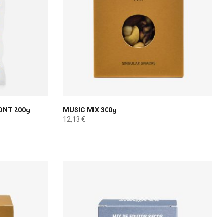
ONT 200g
MUSIC MIX 300g
12,13
€