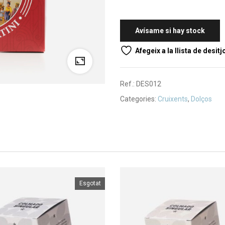
Afegeix a la llista de desitj
Ref.:
DES012
Categories:
Cruixents
,
Dolços
Esgotat