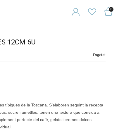
0
ES 12CM 6U
Esgotat
.
s típiques de la Toscana. S’elaboren seguint la recepta
, ous, sucre i ametlles; tenen una textura que convida a
lement perfecte del cafè, gelats i cremes dolces.
idual.