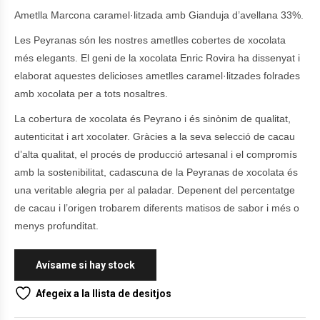
Ametlla Marcona caramel·litzada amb Gianduja d’avellana 33%.
Les Peyranas són les nostres ametlles cobertes de xocolata
més elegants. El geni de la xocolata Enric Rovira ha dissenyat i
elaborat aquestes delicioses ametlles caramel·litzades folrades
amb xocolata per a tots nosaltres.
La cobertura de xocolata és Peyrano i és sinònim de qualitat,
autenticitat i art xocolater. Gràcies a la seva selecció de cacau
d’alta qualitat, el procés de producció artesanal i el compromís
amb la sostenibilitat, cadascuna de la Peyranas de xocolata és
una veritable alegria per al paladar. Depenent del percentatge
de cacau i l’origen trobarem diferents matisos de sabor i més o
menys profunditat.
Afegeix a la llista de desitjos