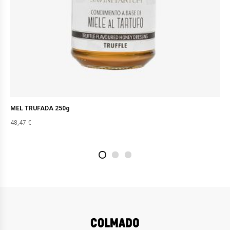
MEL TRUFADA 250g
48,47
€
2
4
1