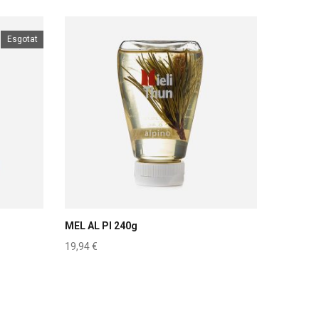
Esgotat
MEL AL PI 240g
19,94
€