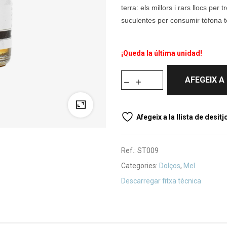
terra: els millors i rars llocs pe
suculentes per consumir tòfona to
¡Queda la última unidad!
AFEGEIX A
Afegeix a la llista de desitj
Ref.:
ST009
Categories:
Dolços
,
Mel
Descarregar fitxa tècnica