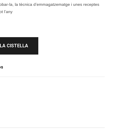
r trobar-la, la tècnica d’emmagatzematge i unes receptes
t l’any
 LA CISTELLA
os