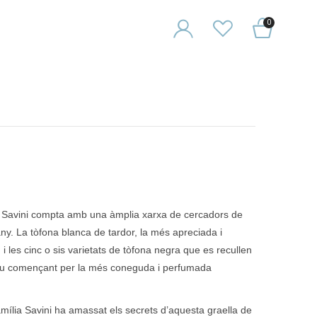
0
no Savini compta amb una àmplia xarxa de cercadors de
any. La tòfona blanca de tardor, la més apreciada i
 les cinc o sis varietats de tòfona negra que es recullen
estiu començant per la més coneguda i perfumada
amília Savini ha amassat els secrets d’aquesta graella de