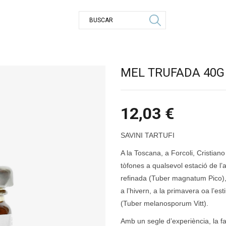
MEL TRUFADA 40G
12,03
€
SAVINI TARTUFI
A la Toscana, a Forcoli, Cristia
tòfones a qualsevol estació de l’
refinada (Tuber magnatum Pico), i
a l’hivern, a la primavera oa l’
(Tuber melanosporum Vitt).
Amb un segle d’experiència, la f