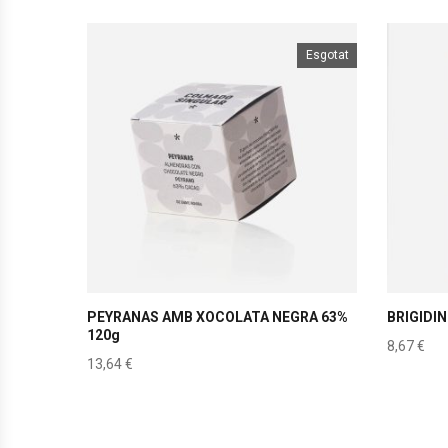
Esgotat
PEYRANAS AMB XOCOLATA NEGRA 63%
BRIGIDIN
120g
8,67
€
13,64
€