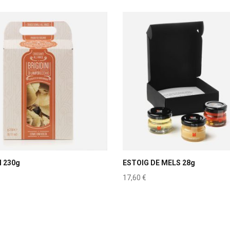
I 230g
ESTOIG DE MELS 28g
17,60
€