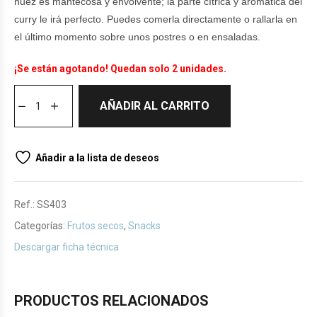
nuez es mantecosa y envolvente; la parte cítrica y aromática del
curry le irá perfecto. Puedes comerla directamente o rallarla en
el último momento sobre unos postres o en ensaladas.
¡Se están agotando! Quedan solo 2 unidades.
AÑADIR AL CARRITO
Añadir a la lista de deseos
Ref.:
SS403
Categorías:
Frutos secos
,
Snacks
Descargar ficha técnica
PRODUCTOS RELACIONADOS