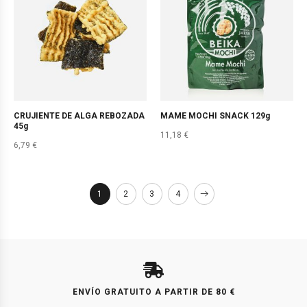
CRUJIENTE DE ALGA REBOZADA
MAME MOCHI SNACK 129g
45g
11,18
€
6,79
€
1
2
3
4
ENVÍO GRATUITO A PARTIR DE 80 €