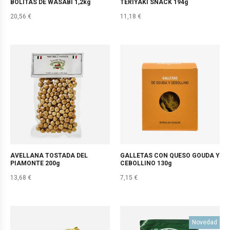
BOLITAS DE WASABI 1,2kg
TERIYAKI SNACK 194g
20,56
€
11,18
€
AVELLANA TOSTADA DEL
GALLETAS CON QUESO GOUDA Y
PIAMONTE 200g
CEBOLLINO 130g
13,68
€
7,15
€
Novedad