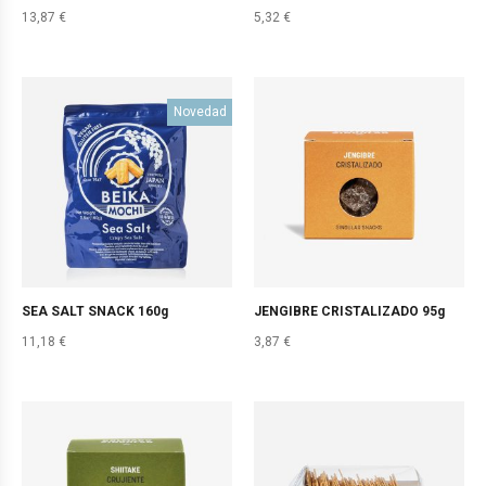
13,87
€
5,32
€
Novedad
SEA SALT SNACK 160g
JENGIBRE CRISTALIZADO 95g
11,18
€
3,87
€