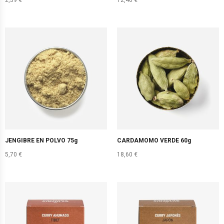
2,59
€
12,46
€
JENGIBRE EN POLVO 75g
CARDAMOMO VERDE 60g
5,70
€
18,60
€