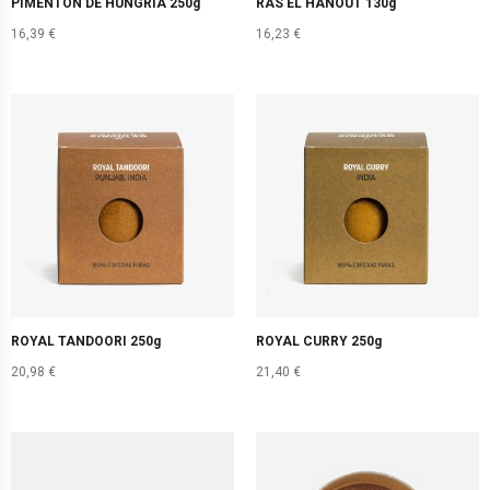
PIMENTÓN DE HUNGRÍA 250g
RAS EL HANOUT 130g
16,39
€
16,23
€
ROYAL TANDOORI 250g
ROYAL CURRY 250g
20,98
€
21,40
€