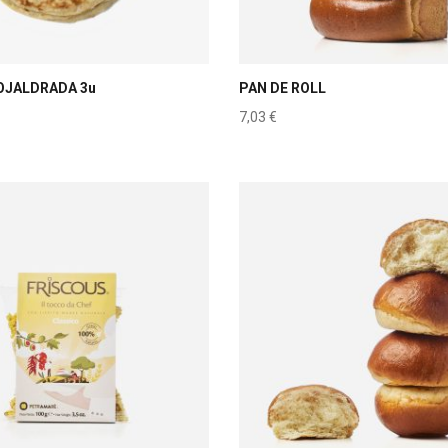
OJALDRADA 3u
PAN DE ROLL
7,03
€