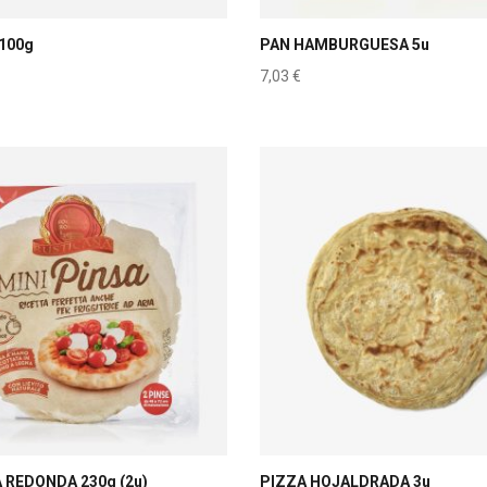
100g
PAN HAMBURGUESA 5u
7,03
€
A REDONDA 230g (2u)
PIZZA HOJALDRADA 3u