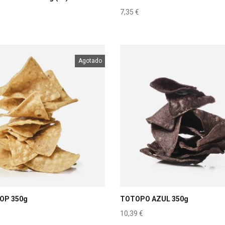
7,35
€
Agotado
OP 350g
TOTOPO AZUL 350g
10,39
€