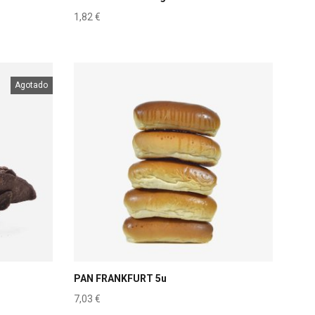
1,82
€
Agotado
PAN FRANKFURT 5u
7,03
€