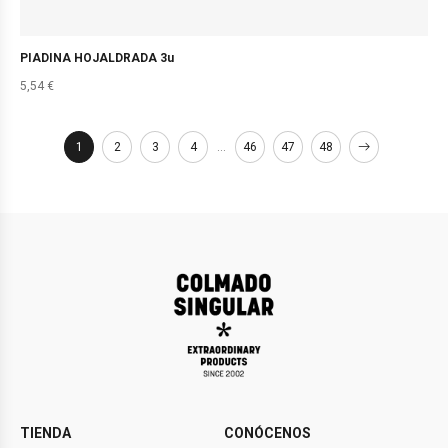
PIADINA HOJALDRADA 3u
5,54
€
1
2
3
4
…
46
47
48
TIENDA
CONÓCENOS