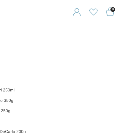
0
ri 250ml
go 350g
 250g
 DeCarlo 200g