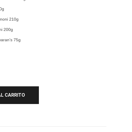
00g
gnoni 210g
ni 200g
waran’s 75g
AL CARRITO