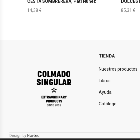
CESTA SOMBRERERA, Pati Nuñez
DULCES 
14,38
€
85,31
€
TIENDA
Nuestros productos
Libros
Ayuda
Catálogo
Design by
Novtec