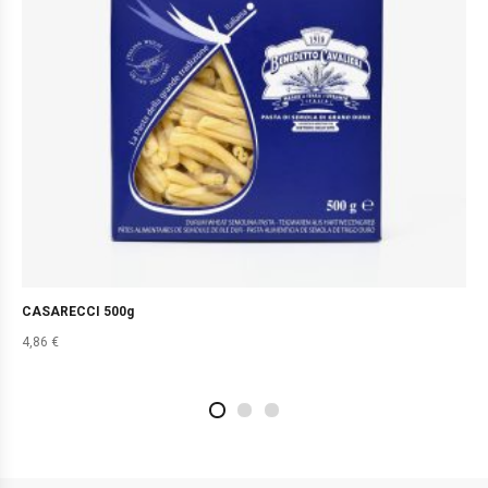
CASARECCI 500g
4,86
€
2
4
1