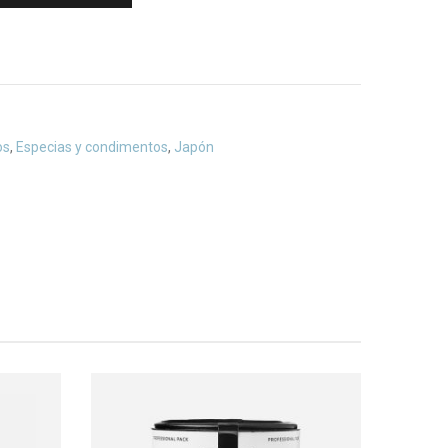
os
,
Especias y condimentos
,
Japón