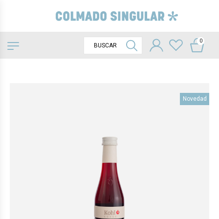
0
Novedad