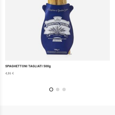
SPAGHETTONI TAGLIATI 500g
4,86
€
2
4
1