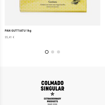
PAN GUTTIATU 1kg
35,41
€
2
4
1