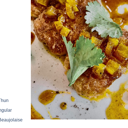
 Thun
ngular
Beaujolaise