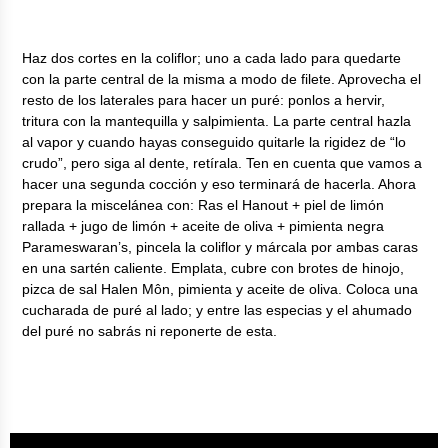
Haz dos cortes en la coliflor; uno a cada lado para quedarte
con la parte central de la misma a modo de filete. Aprovecha el
resto de los laterales para hacer un puré: ponlos a hervir,
tritura con la mantequilla y salpimienta. La parte central hazla
al vapor y cuando hayas conseguido quitarle la rigidez de “lo
crudo”, pero siga al dente, retírala. Ten en cuenta que vamos a
hacer una segunda cocción y eso terminará de hacerla. Ahora
prepara la miscelánea con: Ras el Hanout + piel de limón
rallada + jugo de limón + aceite de oliva + pimienta negra
Parameswaran’s, pincela la coliflor y márcala por ambas caras
en una sartén caliente. Emplata, cubre con brotes de hinojo,
pizca de sal Halen Môn, pimienta y aceite de oliva. Coloca una
cucharada de puré al lado; y entre las especias y el ahumado
del puré no sabrás ni reponerte de esta.