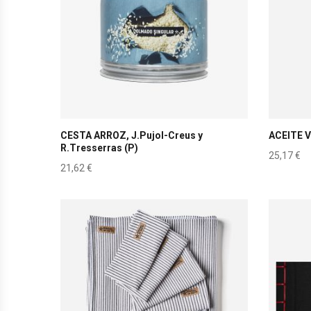
CESTA ARROZ, J.Pujol-Creus y
ACEITE 
R.Tresserras (P)
25,17
€
21,62
€