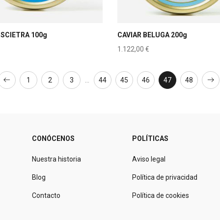
OSCIETRA 100g
CAVIAR BELUGA 200g
1.122,00
€
1
2
3
…
44
45
46
47
48
CONÓCENOS
POLÍTICAS
Nuestra historia
Aviso legal
Blog
Política de privacidad
Contacto
Política de cookies