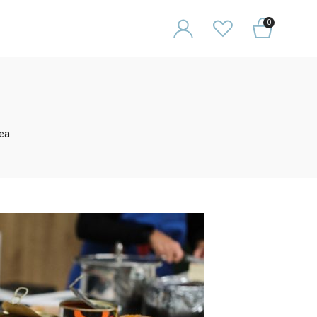
0
nea