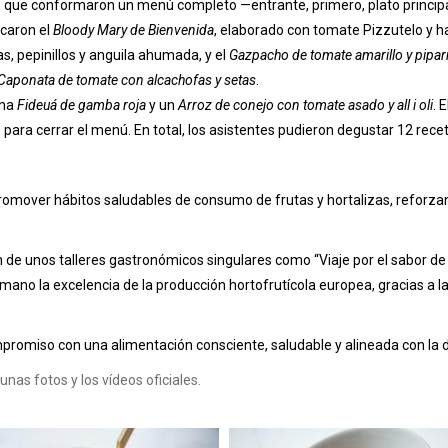
s que conformaron un menú completo —entrante, primero, plato principal
acaron el
Bloody Mary de Bienvenida
, elaborado con tomate Pizzutelo y ha
as, pepinillos y anguila ahumada, y el
Gazpacho de tomate amarillo y pipar
Caponata de tomate con alcachofas y setas
.
una
Fideuá de gamba roja
y un
Arroz de conejo con tomate asado y all i oli
. 
ara cerrar el menú. En total, los asistentes pudieron degustar 12 receta
omover hábitos saludables de consumo de frutas y hortalizas, reforzando
on de unos talleres gastronómicos singulares como “Viaje por el sabor d
mano la excelencia de la producción hortofrutícola europea, gracias a 
mpromiso con una alimentación consciente, saludable y alineada con la 
nas fotos y los vídeos oficiales.